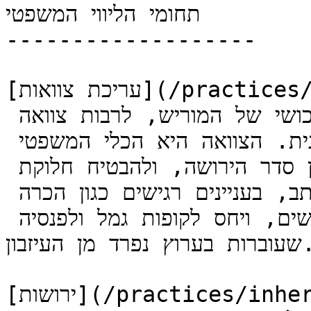
תחומי הליווי המשפטי

-------------------

[עריכת צוואות](/practices/wills) - ניסוח צוואה בעיתוי הנכון 
ובמבנה המתאים למצב המשפחתי והרכושי של המוריש, לרבות צוואה 
בעדים, בכתב יד, וצוואה נוטריונית. הצוואה היא הכלי המשפטי 
שמאפשר לסטות מהוראות החוק לעניין סדר הירושה, ולהבטיח חלוקת 
רכוש המשקפת את רצונו של הכותב, בעניינים רגישים כגון הכרה 
בידועים בציבור, חלוקה לא-שווה בין יורשים, ויחס לקופות גמל ולפנסיה 
שעוברות בערוץ נפרד מן העיזבון.

[ירושות](/practices/inheritance) - ליווי בני המשפחה לאחר 