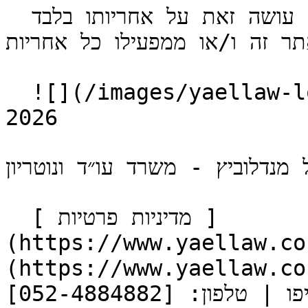
 כל המסתמך על המידע בכל דרך שהיא עושה זאת על אחריותו בלבד 
תר זה ו/או ממפעילו כל אחריות.
  ![](/images/yaellaw-logo.svg) כל הזכויות שמורות © 
2026

ל מנדלוביץ - משרד עו״ד ונוטריון
  [ מדיניות פרטיות ]
https://www.y) [ הצהרת נגישות ]
https://www.yaell)   הרב 
קוסובסקי 30, תל אביב-יפו | טלפון: [052-4884882](tel:052-