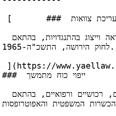
 [       ###  עריכת צוואות 

 עריכת צוואות, ליווי הליכי קיום צוואה וייצוג בהתנגדויות, בהתאם 
לחוק הירושה, התשכ"ה-1965.

 ](https://www.yaellaw.co.il/practices/wills) [    
###  ייפוי כוח מתמשך 

 עריכת ייפוי כוח מתמשך בעניינים אישיים, רכושיים ורפואיים, בהתאם 
הכשרות המשפטית והאפוטרופסות.