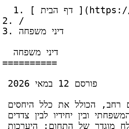
  1. [ דף הבית ](https://www.yaellaw.co.il)

2. /

3. דיני משפחה

  דיני משפחה

==========

 פורסם 12 במאי 2026

דיני המשפחה בישראל הם תחום רחב, הכולל את כלל היחסים 
הרכושיים והאישיים בתוך התא המשפחתי ובין יחידיו לבין צדדים 
שלישיים. במשרדנו ניתן ליווי בפלח מוגדר של התחום: היערכות 