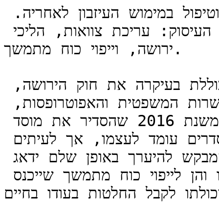
משפטית לעת זקנה ולעת פטירה, וטיפול במימוש העיזבון לאחריה. 
שלושה תחומי-משנה ניצבים במרכז העיסוק: עריכת צוואות, הליכי 
ירושה, וייפוי כוח מתמשך.

המסגרת הנורמטיבית של תחומים אלה כוללת בעיקרה את חוק הירושה, 
התשכ"ה-1965, ואת חוק הכשרות המשפטית והאפוטרופסות, 
התשכ"ב-1962, ובכלל זה תיקון 18 משנת 2016 שהסדיר את מוסד 
ייפוי הכוח המתמשך. כל אחד מן ההסדרים עומד לעצמו, אך לעיתים 
קרובות יש להפעילם במשולב: אדם המבקש להיערך באופן שלם ידאג 
הן לצוואה שתופעל לאחר פטירתו והן לייפוי כוח מתמשך שייכנס 
ולתו לקבל החלטות בעודו בחיים.