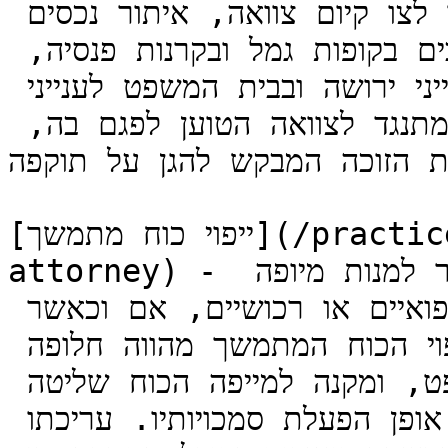
הפטירה: הגשת בקשה לצו ירושה או לצו קיום צוואה, איתור נכסים 
שמרכיבים את העיזבון, טיפול במוטבים בקופות גמל ובקרנות פנסיה, 
וייצוג בהתנגדויות בפני הרשם לענייני ירושה ובבית המשפט לענייני 
משפחה. המשרד מייצג הן את הצד המתנגד לצוואה הטוען לפגם בה, 
את הזוכה המבקש להגן על תוקפה.
[ייפוי כוח מתמשך](/practices/enduring-power-of-
attorney) - הסדר משפטי המאפשר לאדם בעודו כשיר למנות מיופה 
כוח שיפעל בשמו בעניינים אישיים, רפואיים או רכושיים, אם וכאשר 
לא יוכל עוד לקבל החלטות בעצמו. ייפוי הכוח המתמשך מהווה חלופה 
להליך מינוי אפוטרופוס בידי בית המשפט, ומקנה למייפה הכוח שליטה 
מוקדמת על זהות מיופה הכוח ועל אופן הפעלת סמכויותיו. עריכתו 