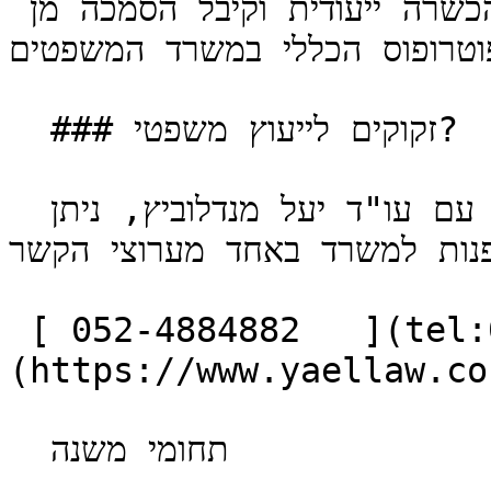
מותרת אך ורק לעורך דין שעבר הכשרה ייעודית וקיבל הסמכה מן 
וטרופוס הכללי במשרד המשפטים.
  ### זקוקים לייעוץ משפטי?

 לבירור ראשוני ולתיאום פגישת ייעוץ עם עו"ד יעל מנדלוביץ, ניתן 
פנות למשרד באחד מערוצי הקשר.
 [ 052-4884882   ](tel:052-4884882) [ תיאום פגישה ]
(https://www.yaellaw.co
  תחומי משנה 

------------
