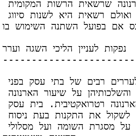
נכס, באופן המשפיע על סכום הארנונה שרשאית הרשות המקומית 
להטיל לפי תקנות אלה, ולפי החוק, ואולם רשאית היא לשנות סיווג 
כס אם בפועל השתנה השימוש בו".
נפקות לעניין הליכי השגה וערר

-----------------------
תקנות ההקפאה היו ועודן מושא לעררים רבים של בתי עסק בפני 
הרשות, על רקע מחלוקת על פרשנותן והשלכותיהן על שיעור הארנונה 
ועל האפשרות להגדיל את שומת הארנונה רטרואקטיבית. בית עסק 
המבקש לערור על שומת ארנונה צריך לשקול את התקנות בעת ניסוח 
טיעוניו, שכן הן מורכבות והשפעתן על מסגרת השומה ועל מסלולי 