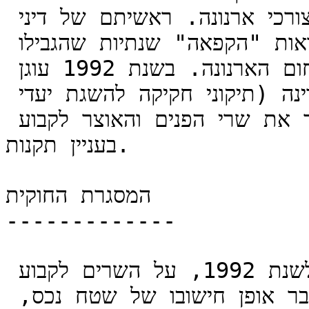
רשות מקומית לשנות סיווג עסק לצורכי ארנונה. ראשיתם של דיני 
ההקפאה בשנת 1985, אז נקבעו הוראות "הקפאה" שנתיות שהגבילו 
את סמכותן של הרשויות המקומיות בתחום הארנונה. בשנת 1992 עוגן 
הנושא בחוק ההסדרים במשק המדינה (תיקוני חקיקה להשגת יעדי 
התקציב), התשנ"ג-1992, שהסמיך את שרי הפנים והאוצר לקבוע 
בעניין תקנות.

המסגרת החוקית

-------------

לפי סעיף 8(ב) לחוק ההסדרים לשנת 1992, על השרים לקבוע 
בתקנות את סוגי הנכסים והכללים בדבר אופן חישובו של שטח נכס, 