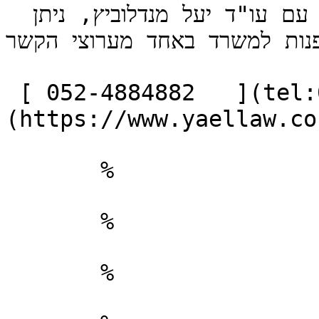
 לבירור ראשוני ולתיאום פגישת ייעוץ עם עו"ד יעל מנדלוביץ, ניתן 
פנות למשרד באחד מערוצי הקשר.
 [ 052-4884882   ](tel:052-4884882) [ תיאום פגישה ]
(https://www.yaellaw.co
       %       

       %       

       %       
