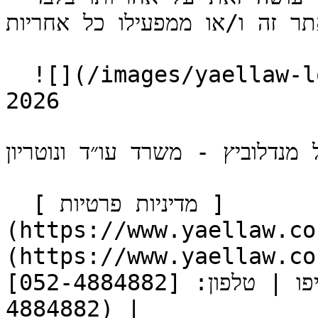
תר זה ו/או ממפעילו כל אחריות.
  ![](/images/yaellaw-logo.svg) כל הזכויות שמורות © 
2026

ל מנדלוביץ - משרד עו״ד ונוטריון
  [ מדיניות פרטיות ]
https://www.y) [ הצהרת נגישות ]
https://www.yaell)   הרב 
קוסובסקי 30, תל אביב-יפו | טלפון: [052-4884882](tel:052-