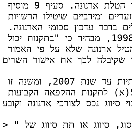
קביעת השימוש בו, מקומו וסיווגו לעניין הטלת ארנונה. סעיף 9 מוסיף 
כי על השרים לקבוע גם סכומים מזעריים ומירביים שיטילו הרשויות 
המקומיות על כל סוג של נכסים וכללים בדבר עדכון סכומי הארנונה. 
סעיף 9(ב)(2), שהוסף בשנת 1998, מבהיר כי "בתקנות יכול 
שייקבע גם כי רשות מקומית רשאית להטיל ארנונה שלא על פי האמור 
ד שקיבלה לכך את אישור השרים".
מכוח חוק זה קבעו השרים תקנות שנתיות עד שנת 2007, ומשנה זו 
ואילך התקינו תקנות "קבועות". סעיף 5(א) לתקנות ההקפאה הקבועות 
גע לשינוי סיווג נכס לצורכי ארנונה וקובע:
> "מועצה לא תשנה בשנת כספים מסוימת סוג, סיווג או תת סיווג של 