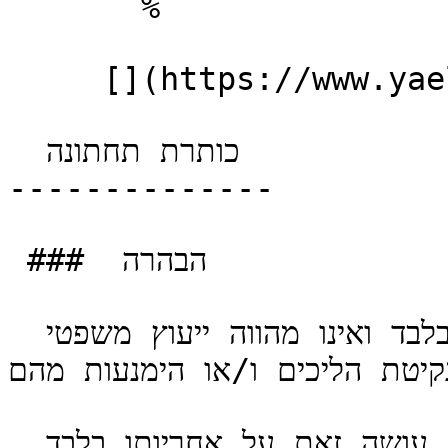
       %       

     [](https://www.yaellaw.co.il/accessibility) 

  כותרת תחתונה 

--------------

 ###  הבהרה 

 כל המידע המצוי באתר זה הנו כללי בלבד ואינו מהווה ייעוץ משפטי 
קיטת הליכים ו/או הימנעות מהם.
 כל המסתמך על המידע בכל דרך שהיא עושה זאת על אחריותו בלבד 